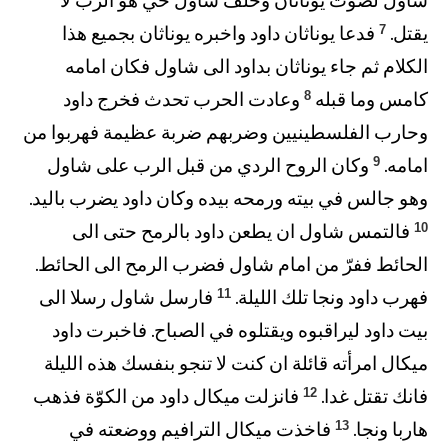
شاول لصوت يوناثان وحلف شاول حيّ هو الرب لا
7
يقتل.
فدعا يوناثان داود واخبره يوناثان بجميع هذا
الكلام ثم جاء يوناثان بداود الى شاول فكان امامه
8
كامس وما قبله
وعادت الحرب تحدث فخرج داود
وحارب الفلسطينيين وضربهم ضربة عظيمة فهربوا من
9
امامه.
وكان الروح الردي من قبل الرب على شاول
وهو جالس في بيته ورمحه بيده وكان داود يضرب باليد.
10
فالتمس شاول ان يطعن داود بالرمح حتى الى
الحائط ففرّ من امام شاول فضرب الرمح الى الحائط.
11
فهرب داود ونجا تلك الليلة.
فارسل شاول رسلا الى
بيت داود ليراقبوه ويقتلوه في الصباح. فاخبرت داود
ميكال امرأته قائلة ان كنت لا تنجو بنفسك هذه الليلة
12
فانك تقتل غدا.
فانزلت ميكال داود من الكوّة فذهب
13
هاربا ونجا.
فاخذت ميكال الترافيم ووضعته في