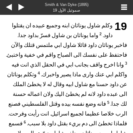
Smith & Van Dyke (1895)
صموئيل الأول 19
19
وكلم شاول يوناثان ابنه وجميع عبيده ان يقتلوا
2
داود.
واما يوناثان بن شاول فسرّ بداود جدا.
فاخبر يوناثان داود قائلا شاول ابي ملتمس قتلك والآن
فاحتفظ على نفسك الى الصباح واقم في خفية واختبئ.
3
وانا اخرج واقف بجانب ابي في الحقل الذي انت فيه
4
واكلم ابي عنك وارى ماذا يصير واخبرك.
وتكلم يوناثان
عن داود حسنا مع شاول ابيه وقال له لا يخطئ الملك
الى عبده داود لانه لم يخطئ اليك ولان اعماله حسنة
5
لك جدا.
فانه وضع نفسه بيده وقتل الفلسطيني فصنع
الرب خلاصا عظيما لجميع اسرائيل. انت رأيت وفرحت.
6
فلماذا تخطئ الى دم بريء بقتل داود بلا سبب.
فسمع