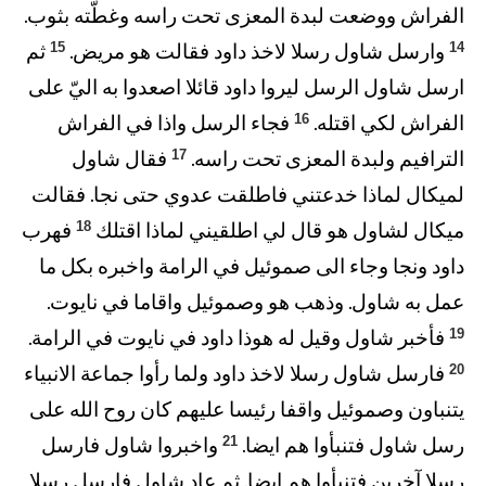
الفراش ووضعت لبدة المعزى تحت راسه وغطّته بثوب.
15
14
وارسل شاول رسلا لاخذ داود فقالت هو مريض.
ثم
ارسل شاول الرسل ليروا داود قائلا اصعدوا به اليّ على
16
الفراش لكي اقتله.
فجاء الرسل واذا في الفراش
17
الترافيم ولبدة المعزى تحت راسه.
فقال شاول
لميكال لماذا خدعتني فاطلقت عدوي حتى نجا. فقالت
18
ميكال لشاول هو قال لي اطلقيني لماذا اقتلك
فهرب
داود ونجا وجاء الى صموئيل في الرامة واخبره بكل ما
عمل به شاول. وذهب هو وصموئيل واقاما في نايوت.
19
فأخبر شاول وقيل له هوذا داود في نايوت في الرامة.
20
فارسل شاول رسلا لاخذ داود ولما رأوا جماعة الانبياء
يتنباون وصموئيل واقفا رئيسا عليهم كان روح الله على
21
رسل شاول فتنبأوا هم ايضا.
واخبروا شاول فارسل
رسلا آخرين فتنبأوا هم ايضا. ثم عاد شاول فارسل رسلا