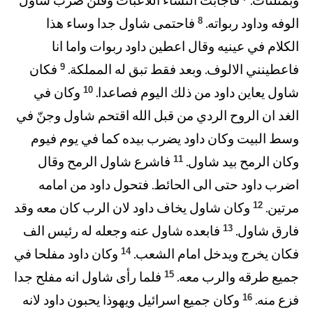
وبمثلثات.
فاجابت النساء اللاعبات وقلن ضرب شاول
8
الوفه وداود ربواته.
فاحتمى شاول جدا وساء هذا
الكلام في عينيه وقال اعطين داود ربوات واما انا
9
فاعطينني الالوف. وبعد فقط تبق له المملكة.
فكان
10
شاول يعاين داود من ذلك اليوم فصاعدا.
وكان في
الغد ان الروح الردي من قبل الله اقتحم شاول وجنّ في
وسط البيت وكان داود يضرب بيده كما في يوم فيوم
11
وكان الرمح بيد شاول.
فاشرع شاول الرمح وقال
اضرب داود حتى الى الحائط. فتحول داود من امامه
12
مرتين.
وكان شاول يخاف داود لان الرب كان معه وقد
13
فارق شاول.
فابعده شاول عنه وجعله له رئيس الف
14
فكان يخرج ويدخل امام الشعب.
وكان داود مفلحا في
15
جميع طرقه والرب معه.
فلما رأى شاول انه مفلح جدا
16
فزع منه.
وكان جميع اسرائيل ويهوذا يحبون داود لانه