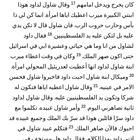
17
كان يخرج ويدخل امامهم
وقال شاول لداود هوذا
ابنتي الكبيرة ميرب اعطيك اياها امرأة. انما كن لي ذا
بأس وحارب حروب الرب. فان شاول قال لا تكن يدي
18
عليه بل لتكن عليه يد الفلسطينيين.
فقال داود
لشاول من انا وما هي حياتي وعشيرة ابي في اسرائيل
19
حتى اكون صهر الملك.
وكان في وقت اعطاء ميرب
ابنة شاول لداود انها أعطيت لعدريئيل المحولي امرأة.
20
وميكال ابنة شاول احبت داود فاخبروا شاول فحسن
21
الامر في عينيه.
وقال شاول اعطيه اياها فتكون له
شركا وتكون يد الفلسطينيين عليه. وقال شاول لداود
22
ثانية تصاهرني اليوم.
وأمر شاول عبيده. تكلموا مع
داود سرّا قائلين هوذا قد سرّ بك الملك وجميع عبيده قد
23
احبوك فالآن صاهر الملك.
فتكلم عبيد شاول في
اذني داود بهذا الكلام. فقال داود هل مستخف في