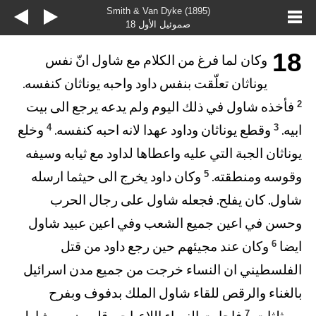
Smith & Van Dyke (1895)
صموئيل الأول 18
18
وكان لما فرغ من الكلام مع شاول انّ نفس
يوناثان تعلّقت بنفس داود واحبه يوناثان كنفسه.
2
فأخذه شاول في ذلك اليوم ولم يدعه يرجع الى بيت
4
3
ابيه.
وقطع يوناثان وداود عهدا لانه احبه كنفسه.
وخلع
يوناثان الجبة التي عليه واعطاها لداود مع ثيابه وسيفه
5
وقوسه ومنطقته.
وكان داود يخرج الى حيثما ارسله
شاول. كان يفلح. فجعله شاول على رجال الحرب
وحسن في اعين جميع الشعب وفي اعين عبيد شاول
6
ايضا
وكان عند مجيئهم حين رجع داود من قتل
الفلسطيني ان النساء خرجت من جميع مدن اسرائيل
بالغناء والرقص للقاء شاول الملك بدفوف وبفرح
7