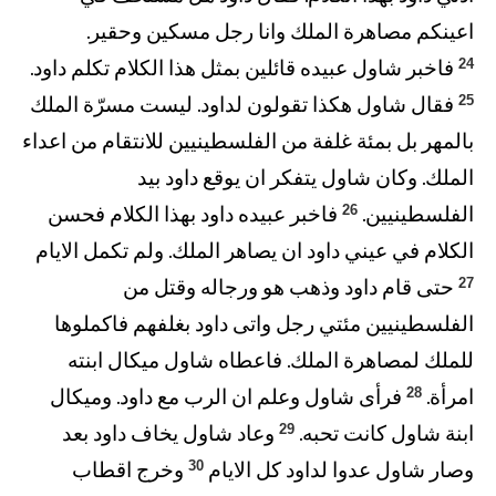
اعينكم مصاهرة الملك وانا رجل مسكين وحقير.
24
فاخبر شاول عبيده قائلين بمثل هذا الكلام تكلم داود.
25
فقال شاول هكذا تقولون لداود. ليست مسرّة الملك
بالمهر بل بمئة غلفة من الفلسطينيين للانتقام من اعداء
الملك. وكان شاول يتفكر ان يوقع داود بيد
26
الفلسطينيين.
فاخبر عبيده داود بهذا الكلام فحسن
الكلام في عيني داود ان يصاهر الملك. ولم تكمل الايام
27
حتى قام داود وذهب هو ورجاله وقتل من
الفلسطينيين مئتي رجل واتى داود بغلفهم فاكملوها
للملك لمصاهرة الملك. فاعطاه شاول ميكال ابنته
28
امرأة.
فرأى شاول وعلم ان الرب مع داود. وميكال
29
ابنة شاول كانت تحبه.
وعاد شاول يخاف داود بعد
30
وصار شاول عدوا لداود كل الايام
وخرج اقطاب