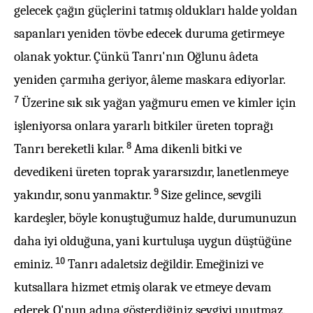
gelecek çağın güçlerini tatmış oldukları halde yoldan
sapanları yeniden tövbe edecek duruma getirmeye
olanak yoktur. Çünkü Tanrı'nın Oğlunu âdeta
yeniden çarmıha geriyor, âleme maskara ediyorlar.
7
Üzerine sık sık yağan yağmuru emen ve kimler için
işleniyorsa onlara yararlı bitkiler üreten toprağı
8
Tanrı bereketli kılar.
Ama dikenli bitki ve
devedikeni üreten toprak yararsızdır, lanetlenmeye
9
yakındır, sonu yanmaktır.
Size gelince, sevgili
kardeşler, böyle konuştuğumuz halde, durumunuzun
daha iyi olduğuna, yani kurtuluşa uygun düştüğüne
10
eminiz.
Tanrı adaletsiz değildir. Emeğinizi ve
kutsallara hizmet etmiş olarak ve etmeye devam
ederek O'nun adına gösterdiğiniz sevgiyi unutmaz.