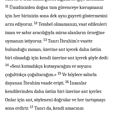
11
Ümidinizden doğan tam güvenceye kavuşmanız
için her birinizin sona dek aynı gayreti göstermesini
12
arzu ediyoruz.
Tembel olmamanızı, vaat edilenleri
iman ve sabır aracılığıyla miras alanların örneğine
13
uymanızı istiyoruz.
Tanrı İbrahim'e vaatte
bulunduğu zaman, üzerine ant içecek daha üstün
biri olmadığı için kendi üzerine ant içerek şöyle dedi:
14
«Seni kutsadıkça kutsayacağım ve soyunu
15
çoğalttıkça çoğaltacağım.»
Ve böylece sabırla
16
dayanan İbrahim vaade erişti.
İnsanlar
kendilerinden daha üstün biri üzerine ant içerler.
Onlar için ant, söyleneni doğrular ve her tartışmayı
17
sona erdirir.
Tanrı da, kendi amacının