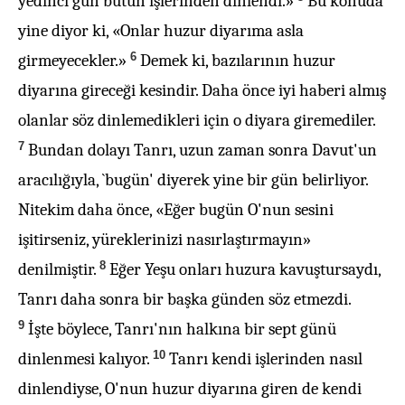
yedinci gün bütün işlerinden dinlendi.»
Bu konuda
yine diyor ki, «Onlar huzur diyarıma asla
6
girmeyecekler.»
Demek ki, bazılarının huzur
diyarına gireceği kesindir. Daha önce iyi haberi almış
olanlar söz dinlemedikleri için o diyara giremediler.
7
Bundan dolayı Tanrı, uzun zaman sonra Davut'un
aracılığıyla, `bugün' diyerek yine bir gün belirliyor.
Nitekim daha önce, «Eğer bugün O'nun sesini
işitirseniz, yüreklerinizi nasırlaştırmayın»
8
denilmiştir.
Eğer Yeşu onları huzura kavuştursaydı,
Tanrı daha sonra bir başka günden söz etmezdi.
9
İşte böylece, Tanrı'nın halkına bir sept günü
10
dinlenmesi kalıyor.
Tanrı kendi işlerinden nasıl
dinlendiyse, O'nun huzur diyarına giren de kendi