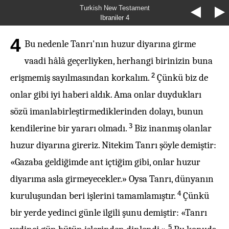
Turkish New Testament
Ibraniler 4
4
Bu nedenle Tanrı'nın huzur diyarına girme
vaadi hâlâ geçerliyken, herhangi birinizin buna
2
erişmemiş sayılmasından korkalım.
Çünkü biz de
onlar gibi iyi haberi aldık. Ama onlar duydukları
sözü imanlabirleştirmediklerinden dolayı, bunun
3
kendilerine bir yararı olmadı.
Biz inanmış olanlar
huzur diyarına gireriz. Nitekim Tanrı şöyle demiştir:
«Gazaba geldiğimde ant içtiğim gibi, onlar huzur
diyarıma asla girmeyecekler.» Oysa Tanrı, dünyanın
4
kuruluşundan beri işlerini tamamlamıştır.
Çünkü
bir yerde yedinci günle ilgili şunu demiştir: «Tanrı
5