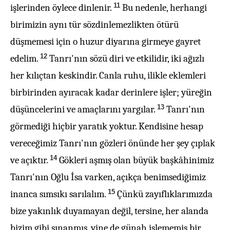
11
işlerinden öylece dinlenir.
Bu nedenle, herhangi
birimizin aynı tür sözdinlemezlikten ötürü
düşmemesi için o huzur diyarına girmeye gayret
12
edelim.
Tanrı'nın sözü diri ve etkilidir, iki ağızlı
her kılıçtan keskindir. Canla ruhu, ilikle eklemleri
birbirinden ayıracak kadar derinlere işler; yüreğin
13
düşüncelerini ve amaçlarını yargılar.
Tanrı'nın
görmediği hiçbir yaratık yoktur. Kendisine hesap
vereceğimiz Tanrı'nın gözleri önünde her şey çıplak
14
ve açıktır.
Gökleri aşmış olan büyük başkâhinimiz
Tanrı'nın Oğlu İsa varken, açıkça benimsediğimiz
15
inanca sımsıkı sarılalım.
Çünkü zayıflıklarımızda
bize yakınlık duyamayan değil, tersine, her alanda
bizim gibi sınanmış, yine de günah işlememiş bir