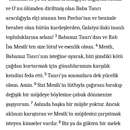
ve O'nu ölümden diriltmiş olan Baba Tanrı
aracılığıyla elçi atanan ben Pavlus'tan ve benimle
beraber olan bütün kardeşlerden, Galatya'daki inanlı
3
topluluklarına selam!
Babamız Tanrı'dan ve Rab
4
İsa Mesih'ten size lütuf ve esenlik olsun.
Mesih,
Babamız Tanrı'nın isteğine uyarak, bizi şimdiki kötü
çağdan kurtarmak için günahlarımıza karşılık
5
kendini feda etti.
Tanrı'ya sonsuzlara dek yücelik
6
olsun. Amin.
Sizi Mesih'in lütfuyla çağıranı bırakıp
değişik bir müjdeye böylesine çabuk dönmenize
7
şaşıyorum.
Aslında başka bir müjde yoktur. Ancak
aklınızı karıştıran ve Mesih'in müjdesini çarpıtmak
8
isteyen kimseler vardır.
Biz ya da gökten bir melek