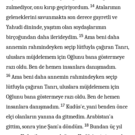
14
zulmediyor, onu kırıp geçiriyordum.
Atalarımın
geleneklerini savunmakta son derece gayretli ve
Yahudi dininde, yaşıtım olan soydaşlarımın
15
birçoğundan daha ilerideydim.
Ama beni daha
annemin rahmindeyken seçip lütfuyla çağıran Tanrı,
uluslara müjdelemem için Oğlunu bana göstermeye
razı oldu. Ben de hemen insanlara danışmadım.
16
Ama beni daha annemin rahmindeyken seçip
lütfuyla çağıran Tanrı, uluslara müjdelemem için
Oğlunu bana göstermeye razı oldu. Ben de hemen
17
insanlara danışmadım.
Kudüs'e, yani benden önce
elçi olanların yanına da gitmedim. Arabistan'a
18
gittim, sonra yine Şam'a döndüm.
Bundan üç yıl