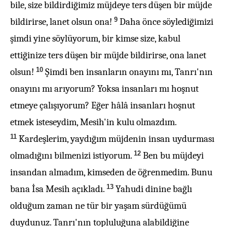
bile, size bildirdiğimiz müjdeye ters düşen bir müjde
9
bildirirse, lanet olsun ona!
Daha önce söylediğimizi
şimdi yine söylüyorum, bir kimse size, kabul
ettiğinize ters düşen bir müjde bildirirse, ona lanet
10
olsun!
Şimdi ben insanların onayını mı, Tanrı'nın
onayını mı arıyorum? Yoksa insanları mı hoşnut
etmeye çalışıyorum? Eğer hâlâ insanları hoşnut
etmek isteseydim, Mesih'in kulu olmazdım.
11
Kardeşlerim, yaydığım müjdenin insan uydurması
12
olmadığını bilmenizi istiyorum.
Ben bu müjdeyi
insandan almadım, kimseden de öğrenmedim. Bunu
13
bana İsa Mesih açıkladı.
Yahudi dinine bağlı
olduğum zaman ne tür bir yaşam sürdüğümü
duydunuz. Tanrı'nın topluluğuna alabildiğine