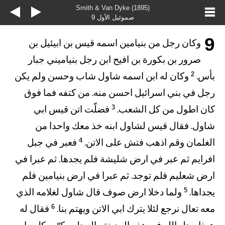
Smith & Van Dyke (1895)
صموئيل الأول 9
9
وكان رجل من بنيامين اسمه قيس بن ابيئيل بن
صرور بن بكورة بن افيح ابن رجل بنياميني جبار
2
بأس.
وكان له ابن اسمه شاول شاب وحسن ولم يكن
رجل في بني اسرائيل احسن منه. من كتفه فما فوق
3
كان اطول من كل الشعب.
فضلّت اتن قيس ابي
شاول. فقال قيس لشاول ابنه خذ معك واحدا من
4
الغلمان وقم اذهب فتش على الاتن.
فعبر في جبل
افرايم ثم عبر في ارض شليشة فلم يجدها. ثم عبرا في
ارض شعليم فلم توجد. ثم عبرا في ارض بنيامين فلم
5
يجداها.
ولما دخلا ارض صوف قال شاول لغلامه الذي
6
معه تعال نرجع لئلا يترك ابي الاتن ويهتم بنا.
فقال له