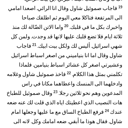
19
فاجاب صموئيل شاول وقال انا الرائي. اصعدا امامي
الى المرتفعة فتاكلا معي اليوم ثم اطلقك صباحا
20
واخبرك بكل ما في قلبك.
واما الاتن الضّالة لك منذ
ثلاثة ايام فلا تضع قلبك عليها لانها قد وجدت. ولمن كل
21
شهي اسرائيل. أليس لك ولكل بيت ابيك.
فاجاب
شاول وقال اما انا بنياميني من اصغر اسباط اسرائيل
وعشيرتي اصغر كل عشائر اسباط بنيامين. فلماذا
22
تكلمني بمثل هذا الكلام.
فاخذ صموئيل شاول وغلامه
وادخلهما الى المنسك واعطاهما مكانا في راس
23
المدعوين وهم نحو ثلاثين رجلا.
وقال صموئيل للطباخ
هات النصيب الذي اعطيتك اياه الذي قلت لك عنه ضعه
24
عندك
فرفع الطباخ الساق مع ما عليها وجعلها امام
شاول. فقال هوذا ما أبقي. ضعه امامك وكل. لانه الى