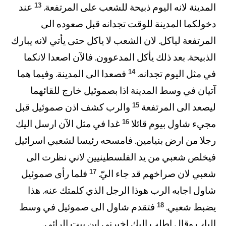
13
المدينة لانه اليوم ذبيحة للشعب على المرتفعة.
عند
دخولكما المدينة للوقت تجدانه قبل صعوده الى
المرتفعة لياكل. لان الشعب لا ياكل حتى يأتي لانه يبارك
الذبيحة. بعد ذلك يأكل المدعوون. فالآن اصعدا لانكما
14
في مثل اليوم تجدانه.
فصعدا الى المدينة. وفيما هما
آتيان في وسط المدينة اذا بصموئيل خارج للقائهما
15
ليصعد الى المرتفعة
والرب كشف اذن صموئيل قبل
16
مجيء شاول بيوم قائلا
غدا في مثل الآن ارسل اليك
رجلا من ارض بنيامين. فامسحه رئيسا لشعبي اسرائيل
فيخلص شعبي من يد الفلسطينيين لاني نظرت الى
17
شعبي لان صراخهم قد جاء اليّ.
فلما رأى صموئيل
شاول اجابه الرب هوذا الرجل الذي كلمتك عنه. هذا
18
يضبط شعبي.
فتقدم شاول الى صموئيل في وسط
الباب وقال اطلب اليك اخبرني اين بيت الرائي.