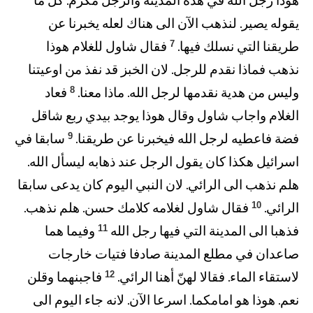
هوذا رجل الله في هذه المدينة والرجل مكرّم. كل ما
يقوله يصير. لنذهب الآن الى هناك لعله يخبرنا عن
7
طريقنا التي نسلك فيها.
فقال شاول للغلام هوذا
نذهب فماذا نقدم للرجل. لان الخبز قد نفذ من اوعيتنا
8
وليس من هدية نقدمها لرجل الله. ماذا معنا.
فعاد
الغلام واجاب شاول وقال هوذا يوجد بيدي ربع شاقل
9
فضة فاعطيه لرجل الله فيخبرنا عن طريقنا.
سابقا في
اسرائيل هكذا كان يقول الرجل عند ذهابه ليسأل الله.
هلم نذهب الى الرائي. لان النبي اليوم كان يدعى سابقا
10
الرائي.
فقال شاول لغلامه كلامك حسن. هلم نذهب.
11
فذهبا الى المدينة التي فيها رجل الله
وفيما هما
صاعدان في مطلع المدينة صادفا فتيات خارجات
12
لاستقاء الماء. فقالا لهنّ أهنا الرائي.
فاجبنهما وقلن
نعم. هوذا هو امامكما. اسرعا الآن. لانه جاء اليوم الى