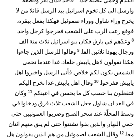
الكلام وحمي غضبه جدا.
فاخذ فدان بقر وقطّعه
وارسل الى كل تخوم اسرائيل بيد الرسل قائلا من لا
يخرج وراء شاول ووراء صموئيل فهكذا يفعل ببقره.
فوقع رعب الرب على الشعب فخرجوا كرجل واحد.
8
وعدّهم في بازق فكان بنو اسرائيل ثلاث مئة الف
9
ورجال يهوذا ثلاثين الفا.
وقالوا للرسل الذين جاءوا
هكذا تقولون لاهل يابيش جلعاد. غدا عندما تحمى
الشمس يكون لكم خلاص. فأتى الرسل واخبروا اهل
10
يابيش ففرحوا.
وقال اهل يابيش غدا نخرج اليكم
11
فتفعلون بنا حسب كل ما يحسن في اعينكم
وكان
في الغد ان شاول جعل الشعب ثلاث فرق ودخلوا في
وسط المحلّة عند سحر الصبح وضربوا العمونيين حتى
حمي النهار. والذين بقوا تشتتوا حتى لم يبق منهم اثنان
12
معا.
وقال الشعب لصموئيل من هم الذين يقولون هل