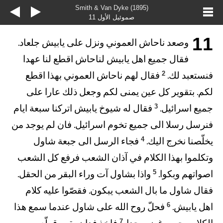
Smith & Van Dyke (1895)
صموئيل الأول 11
11
وصعد ناحاش العموني ونزل على يابيش جلعاد.
فقال جميع اهل يابيش لناحاش اقطع لنا عهدا
2
فنستعبد لك.
فقال لهم ناحاش العموني بهذا اقطع
لكم. بتقوير كل عين يمنى لكم وجعل ذلك عارا على
3
جميع اسرائيل.
فقال له شيوخ يابيش اتركنا سبعة ايام
فنرسل رسلا الى جميع تخوم اسرائيل. فان لم يوجد من
4
يخلّصنا نخرج اليك.
فجاء الرسل الى جبعة شاول
وتكلموا بهذا الكلام في آذان الشعب فرفع كل الشعب
5
اصواتهم وبكوا.
واذا بشاول آت وراء البقر من الحقل.
فقال شاول ما بال الشعب يبكون. فقصّوا عليه كلام
6
اهل يابيش.
فحلّ روح الله على شاول عندما سمع هذا
7